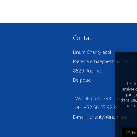
Contact
Linum Charity asbl
Pieter Verhaeghestraat 20
8520
Kuurne
Belgique
Le sit
l'analyse 
partage
TVA : BE 0537.393.163
d'analyse,
avec d
+32 56 35 92 94
Tél. :
charity@linum.eu
E-mail :
Affiche