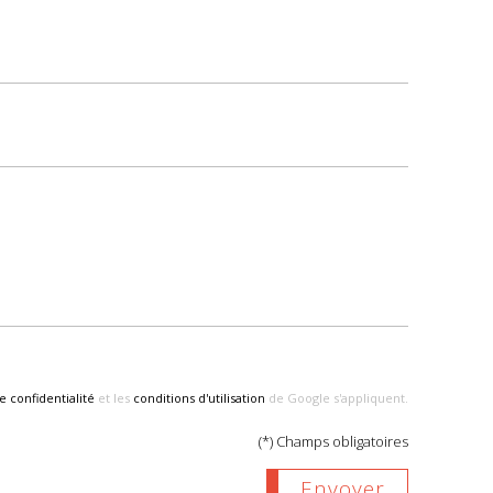
e confidentialité
et les
conditions d'utilisation
de Google s'appliquent.
(*) Champs obligatoires
Envoyer